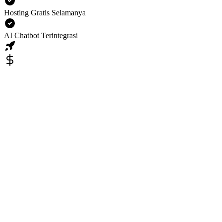
Hosting Gratis Selamanya
AI Chatbot Terintegrasi
Paket Cepat
Untuk online secara instan dengan budget minimal.
Rp 997.000
(Satu Kali Bayar)